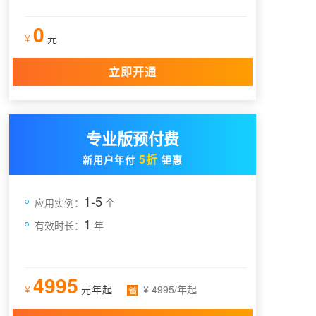
0
¥
元
立即开通
专业版预付费
5折
新用户年付
钜惠
1-5
应用实例：
个
1
有效时长：
年
4995
¥
元年起
¥ 4995/年起