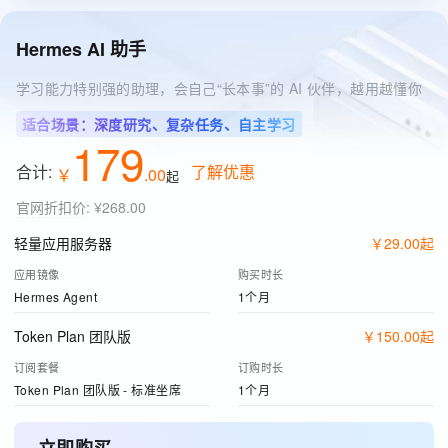
Hermes AI 助手
学习能力特别强的助理，会自己“长本事”的 AI 伙伴，越用越懂你
适合场景：深度研究、复杂任务、自主学习
179
合计:
了解优惠
￥
.
00
起
官网折扣价
:
¥268.00
轻量应用服务器
￥
29
.
00
起
应用镜像
购买时长
Hermes Agent
1个月
Token Plan 团队版
￥
150
.
00
起
订阅套餐
订购时长
Token Plan 团队版 - 标准坐席
1个月