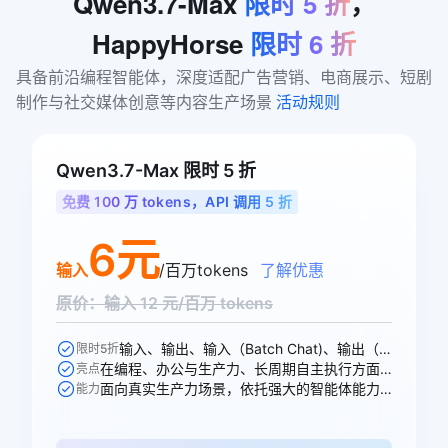
Qwen3.7-Max
限时
5
折
，
HappyHorse
限时
6
折
具备前沿编程智能体，深度适配广告营销、电商展示、短剧
制作与社交媒体创意等内容生产场景 
活动规则
Qwen3.7-Max 限时 5 折
免费 100 万 tokens，API 调用 5 折
6元
输入
/百万tokens
了解优惠
原价：输入 12 元/百万 tokens
输入、输出、输入（Batch Chat)、输出（Batch Chat)、显式缓存创建、显式缓存命中 6 个模型计费价格可参与活动
限时5折
在编程、办公与生产力、长周期自主执行方面均能出色胜任各项任务
亮点
面向真实生产力场景，依托强大的智能体能力，全面重塑专业工作流
能力