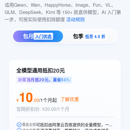
适用Qwen、Wan、HappyHorse、Image、Fun、VL、
GLM、DeepSeek、Kimi 等 150+ 款直供模型，AI 入门第
一步，可按实际使用扣除额度 
活动规则
包月
包季
入门优选
低至 4.5 折
全模型通用抵扣20元
新客当月抵20元，直省50%
10
了解优惠
¥
.
00
/1个月
起
官网折扣价
:
¥20.00/1个月
可抵扣由阿里云百炼提供的全量模型，一次购买即可跨模型通享。
覆盖全面