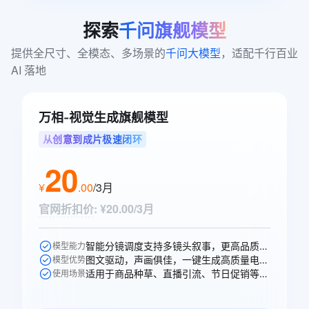
探索
千问旗舰模型
提供全尺寸、全模态、多场景的
千问大模型
，适配千行百业 
AI 落地
万相-视觉生成旗舰模型
从创意到成片极速闭环
20
¥
.
00
/3月
官网折扣价
:
¥20.00/3月
智能分镜调度支持多镜头叙事，更高品质的声音生成，多人稳定对话。
模型能力
图文驱动，声画俱佳，一键生成高质量电商、广告场景视频。
模型优势
适用于商品种草、直播引流、节日促销等电商、广告、短剧视频创作场景。
使用场景