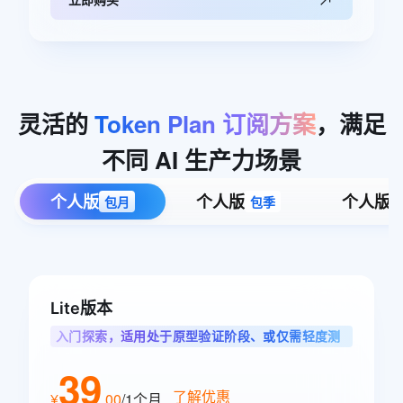
灵活的
Token
Plan
订阅方案
，满足
不同
AI
生产力场景
个人版
个人版
个人版
包月
包季
Lite版本
入门探索，适用处于原型验证阶段、或仅需轻度测
试单任务的智能体用户
39
了解优惠
¥
.
00
/1个月