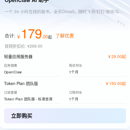
OpenClaw AI 助手
一个 24 小时在线的秘书，全天Oncall，随时飞书/钉钉/微信/QQ 找它
179
合计:
了解优惠
￥
.
00
起
官网折扣价
:
¥268.00
轻量应用服务器
￥
29
.
00
起
应用镜像
购买时长
OpenClaw
1个月
Token Plan 团队版
￥
150
.
00
起
订阅套餐
订购时长
Token Plan 团队版 - 标准坐席
1个月
立即购买