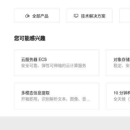
大数据开发治理平台 Data
AI 产品 免费试用
网络
安全
云开发大赛
Tableau 订阅
1亿+ 大模型 tokens 和 
大模型服务
全部产品
技术解决方案
可观测
入门学习赛
中间件
AI空中课堂在线直播课
云防火墙
140+云产品 免费试用
千问AI平台-Token Plan
上云与迁云
云原生的云上边界网络安全
产品新客免费试用，最长1
数据库
生态解决方案
您可能感兴趣
企业出海
大模型ACA认证体验
大数据计算
千问AI平台-模型体验
助力企业全员 AI 认知与能
行业生态解决方案
在线体验全尺寸、多种模态
政企业务
媒体服务
开发者生态解决方案
云服务器 ECS
对象存储 
Happy 系列大模型
安全可靠、弹性可伸缩的云计算服务
稳定、安
企业服务与云通信
AI 开发和 AI 应用解决
域名与网站
终端用户计算
大模型解决方案
多模态信息提取
10 分钟
开箱即用，识别解析文本、图像、音视频
全天候（
Serverless
快速部署 Dify，高效搭建 
开发工具
10 分钟在聊天系统中增加
迁移与运维管理