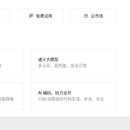
ernetes 版 ACK
云聚AI 严选权益
AI 原生数据库服务发布
SSL 证书
，一键激活高效办公新体验
理容器应用的 K8s 服务
精选AI产品，从模型到应用全链提效
Agent 数据网关
应用
免费试用
云市场
堡垒机
AI 用量加速计划
云原生数据库 PolarDB
千问办公
NEW
防火墙
、识别商机，让客服更高效、服务更出色。
新老同享，达量后返
Agentic Database 发布
的智能体编程平台
一站式AI生产力平台
主机安全
伶鹊
企业级人与Agent协作平台，接入和调度多个数字员工
智能客服平台，对话机器人、对话分析、智能外呼
AI 应用及服务市场
通义大模型
大模型服务平台百炼 - 全妙
务
多元化、高性能、安全可靠
AI 应用
应用创作平台
多模态内容创作工具，已接入 DeepSeek
大模型
自然语言处理
AI 编码，码力全开
数据标注
智能降噪
行级/函数级的代码生成、补全、优化
息提取
与 AI 智能体进行实时音视频通话
机器学习
从文本、图片、视频中提取结构化的属性信息
构建支持视频理解的 AI 音视频实时通话应用
t.diy 一步搞定创意建站
构建大模型应用的安全防护体系
通过自然语言交互简化开发流程,全栈开发支持
通过阿里云安全产品对 AI 应用进行安全防护