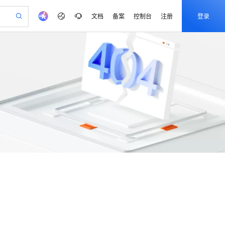
文档
备案
控制台
注册
登录
验
作计划
器
AI 活动
专业服务
服务伙伴合作计划
开发者社区
加入我们
产品动态
服务平台百炼
阿里云 OPC 创新助力计划
一站式生成采购清单，支持单品或批量购买
io：打造专属 AI 语音助手
S产品伙伴计划（繁花）
峰会
CS
造的大模型服务与应用开发平台
一句话生成原生可编辑精美 PPT 文稿
AI 生产力先锋
Al MaaS 服务伙伴赋能合作
域名
博文
Careers
至高可申请百万元
Qwen3.8-Max 模型上线
开启高性价比 AI 编程新体验
弹性可伸缩的云计算服务
Qwen-Audio-3.0-Realtime 端到端实时语音角色扮演
输入一句话想法, 轻松生成专业的 PPT
先锋实践拓展 AI 生产力的边界
Token 补贴，五大权
计划
海大会
伙伴信用分合作计划
商标
问答
社会招聘
益加速 OPC 成功
eek-V4-Pro
SS
一键部署幻兽帕鲁游戏服务器
飞天发布时刻
HOT
Open Search 向量检索版支
生成
语音识别与合成
划
备案
电子书
校园招聘
pSeek-V4-Pro
视频创作，一键激活电商全链路生产力
稳定、安全、高性价比、高性能的云存储服务
一键购买专属联机服务器，轻松开启游戏
所见，即是所愿
持视频检索 Pipeline 功能
更多支持
划
公司注册
镜像站
.1-T2V
Qwen3-TTS-Flash
专属 QwenPaw
漫剧工坊：一站式动画创作平台
AI 实训营
HOT
应用身份服务 (IDaaS)
畅细腻的高质量视频
合作伙伴培训与认证
离线语音合成大模型，多语言方言自适应，低延迟高稳定
划
上云迁移
站生成，高效打造优质广告素材
全接入的云上超级电脑
从聊天伙伴进化为能主动干活的本地数字员工
快速生产连贯的高质量长漫剧
从基础到进阶，Agent 创客手把手教你
OpenClaw 管理能力上线
lScope
我要反馈
查询合作伙伴
.1-I2V
Cosyvoice-V3-Flash
n Alibaba Cloud ISV 合作
代维服务
建企业门户网站
10 分钟搭建微信、支付宝小程序
MaxCompute MaxFrame 提
畅自然，细节丰富
高表现力语音合成大模型，语音克隆听感自然
创新加速
ope
登录合作伙伴管理后台
我要建议
站，无忧落地极速上线
以可视化方式快速构建移动和 PC 门户网站
国内短信简单易用，安全可靠，秒级触达，全球覆盖200+国家和地区。
高效部署网站，快速应用到小程序
供自动弹性内存功能
Fun-ASR
安全
我要投诉
PolarDB
上云场景组合购
Milvus 弹性伸缩功能新增节
伴
文戏情感细腻自然，动作戏激烈拳拳到肉，实现更强表演能力
支持中英文自由切换，具备更强的噪声鲁棒性
漫剧创作，剧本、分镜、视频高效生成
100%兼容MySQL、PostgreSQL，兼容Oracle，支持集中和分布式
覆盖90%+业务场景，专享组合折扣价
点支持范围
VPN