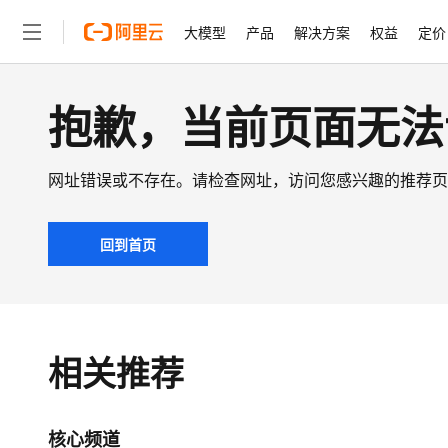
大模型
产品
解决方案
权益
定价
抱歉，当前页面无法
大模型
产品
解决方案
权益
定价
云市场
伙伴
服务
了解阿里云
精选产品
精选解决方案
普惠上云
产品定价
精选商城
成为销售伙伴
售前咨询
为什么选择阿里云
千问AI平台
了解云产品的定价详情
大模型服务平台百炼
千问办公，解锁你的工作
普惠上云 官方力荐
分销伙伴
在线服务
网站建设
什么是云计算
大
大模型服务与应用平台
企业级Agent产品，直接
云服务器38元/年起，超
网址错误或不存在。请检查网址，访问您感兴趣的推荐页
咨询伙伴
多端小程序
技术领先
云上成本管理
售后服务
轻量应用服务器
Agency Agents：拥
官方推荐返现计划
文本生成
精选产品
精选解决方案
Salesforce 国际版订阅
稳定可靠
管理和优化成本
推荐新用户得奖励，单订单
回到首页
销售伙伴合作计划
自助服务
友盟天域
安全合规
人工智能与机器学习
AI
Qwen3.8-Max
HOT
云数据库 RDS
HappyHorse 打造一
云工开物
智能体时代全能旗舰模型
无影生态合作计划
在线服务
观测云
分析师报告
高校专属算力普惠，学生认
计算
互联网应用开发
Salesforce On Alibaba C
工单服务
Qwen3.7-Plus
Tuya 物联网平台阿里云
研究报告与白皮书
人工智能平台 PAI
快速拥有专属 OpenClaw
大模
Consulting Partner 合
大数据
容器
能看、能想、能动手的多模
相关推荐
免费试用
短信专区
一站式AI开发、训练和推
蓝凌 OA
AI 大模型销售与服务生
现代化应用
存储
Qwen3-VL-Plus
天池大赛
云解析DNS
解决方案免费试用 新老
电子合同
最高领取价值200元试用
安全
网络与CDN
AI 算法大赛
核心频道
畅捷通