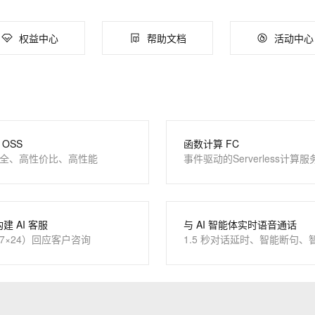
服务生态伙伴
云工开物
企业应用
Works
Night Plan 支持 Qwen 3.8-Max
云原生大数据计算服务 MaxCompute
AI 办公
容器服务 Kub
NEW
Red Hat
30+ 款产品免费体验
Data Agent 驱动的一站式 Data+AI 开发治理平台
夜间 5 折，Qwen/Meoo/TokenPlan 客户专享
面向分析的企业级SaaS模式云数据仓库
AI智能应用
提供一站式管
AI 应用构建
大模型原生
科研合作
权益中心
帮助文档
活动中心
ERP
堂（旗舰版）
SUSE
智能客服
Qoder
大模型服务平台百炼-应用模版
HOT
NEW
CRM
防护产品
2个月
自动承接线索
面向真实软件
个人版上线、团队版降价；千问3.8-Max首发发尝鲜
丰富多元化的应用模版和解决方案
建站小程序
OA 办公系统
万有无界
大模型服务平台百炼-智能体
力提升
财税管理
模板建站
的模型效果
灵活可视化地构建企业级 Agent
400电话
定制建站
OSS
函数计算 FC
秒悟
人工智能平台 PAI
全、高性价比、高性能
事件驱动的Serverless计算服
云端极速 AI 
新一代 AI 视频生成模型，深度适配广告营销等场景
AI Native 的算法工程平台，一站式完成建模、训练、推理服务部署
方案
广告营销
模板小程序
定制小程序
APP 开发
构建 AI 客服
与 AI 智能体实时语音通话
7×24）回应客户咨询
1.5 秒对话延时、智能断句、
建站系统
AI 应用
10分钟微调：让0.6B模型媲美235B模
多模态数据信
型
依托云原生高可用架构,实现Dify私有化部署
用1%尺寸在特定领域达到大模型90%以上效果
一个 AI 助手
超强辅助，Bol
即刻拥有 DeepSeek-R1 满血版
在企业官网、通讯软件中为客户提供 AI 客服