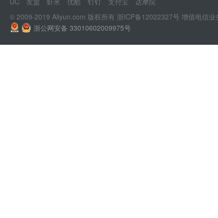
UC
友盟
虾米
优酷
钉钉
支付宝
达摩院
© 2009-2019 Aliyun.com 版权所有
浙ICP备12022327号
增值电信业
浙公网安备 33010602009975号