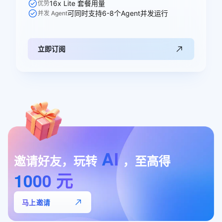
16x Lite 套餐用量
优势
可同时支持6-8个Agent并发运行
并发 Agent
立即订阅
AI
邀请好友，玩转
，至高得
1000
元
马上邀请