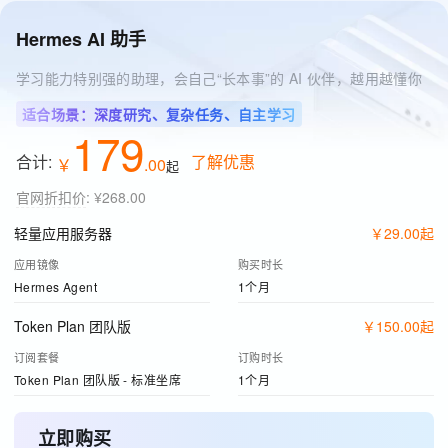
Hermes AI 助手
学习能力特别强的助理，会自己“长本事”的 AI 伙伴，越用越懂你
适合场景：深度研究、复杂任务、自主学习
179
合计:
了解优惠
￥
.
00
起
官网折扣价
:
¥268.00
轻量应用服务器
￥
29
.
00
起
应用镜像
购买时长
Hermes Agent
1个月
Token Plan 团队版
￥
150
.
00
起
订阅套餐
订购时长
Token Plan 团队版 - 标准坐席
1个月
立即购买