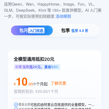
适用Qwen、Wan、HappyHorse、Image、Fun、VL、
GLM、DeepSeek、Kimi 等 150+ 款直供模型，AI 入门第
一步，可按实际使用扣除额度 
活动规则
包月
包季
入门优选
低至 4.5 折
全模型通用抵扣20元
新客当月抵20元，直省50%
10
了解优惠
¥
.
00
/1个月
起
官网折扣价
:
¥20.00/1个月
可抵扣由阿里云百炼提供的全量模型，一次购买即可跨模型通享。
覆盖全面