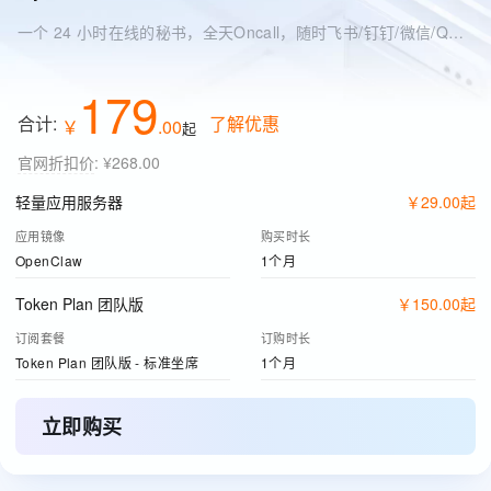
一个 24 小时在线的秘书，全天Oncall，随时飞书/钉钉/微信/QQ 找它
179
合计:
了解优惠
￥
.
00
起
官网折扣价
:
¥268.00
轻量应用服务器
￥
29
.
00
起
应用镜像
购买时长
OpenClaw
1个月
Token Plan 团队版
￥
150
.
00
起
订阅套餐
订购时长
Token Plan 团队版 - 标准坐席
1个月
立即购买