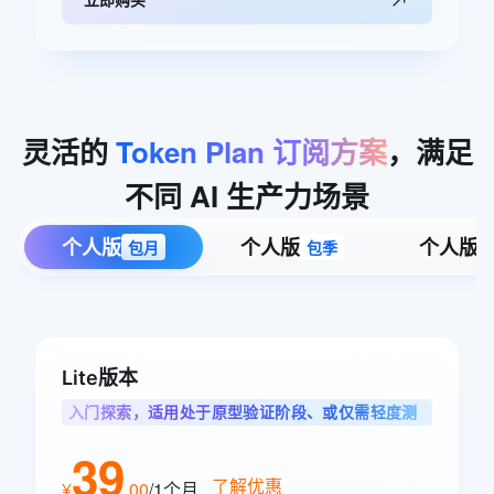
灵活的
Token
Plan
订阅方案
，满足
不同
AI
生产力场景
个人版
个人版
个人版
包月
包季
Lite版本
入门探索，适用处于原型验证阶段、或仅需轻度测
试单任务的智能体用户
39
了解优惠
¥
.
00
/1个月