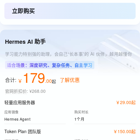
立即购买
Hermes AI 助手
学习能力特别强的助理，会自己“长本事”的 AI 伙伴，越用越懂你
适合场景：深度研究、复杂任务、自主学习
179
合计:
了解优惠
￥
.
00
起
官网折扣价
:
¥268.00
轻量应用服务器
￥
29
.
00
起
应用镜像
购买时长
Hermes Agent
1个月
Token Plan 团队版
￥
150
.
00
起