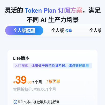
灵活的
Token
Plan
订阅方案
，满足
不同
AI
生产力场景
个人版
个人版
个人版
包月
包季
Lite版本
入门探索，适用处于原型验证阶段、或仅需轻度测
试单任务的智能体用户
39
了解优惠
¥
.
00
/1个月
官网折扣价
:
¥39.00/1个月
文本、视觉等多模态模型
模型