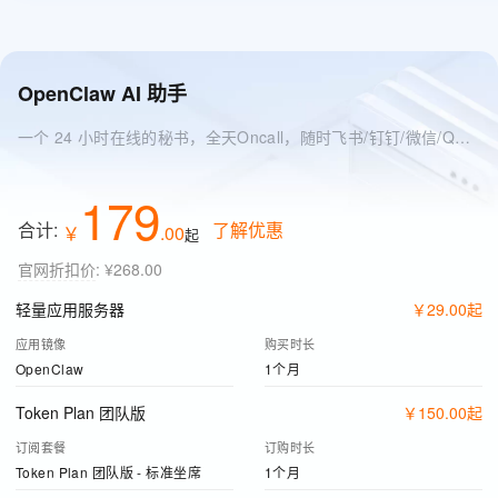
OpenClaw AI 助手
一个 24 小时在线的秘书，全天Oncall，随时飞书/钉钉/微信/QQ 找它
179
合计:
了解优惠
￥
.
00
起
官网折扣价
:
¥268.00
轻量应用服务器
￥
29
.
00
起
应用镜像
购买时长
OpenClaw
1个月
Token Plan 团队版
￥
150
.
00
起
订阅套餐
订购时长
Token Plan 团队版 - 标准坐席
1个月