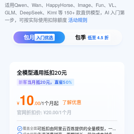
适用Qwen、Wan、HappyHorse、Image、Fun、VL、
GLM、DeepSeek、Kimi 等 150+ 款直供模型，AI 入门第
一步，可按实际使用扣除额度 
活动规则
包月
包季
入门优选
低至 4.5 折
全模型通用抵扣20元
新客当月抵20元，直省50%
10
了解优惠
¥
.
00
/1个月
起
官网折扣价
:
¥20.00/1个月
可抵扣由阿里云百炼提供的全量模型，一次购买即可跨模型通享。
覆盖全面