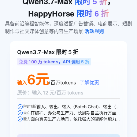
Qwen3.7-Max
限时
5
折
，
HappyHorse
限时
6
折
具备前沿编程智能体，深度适配广告营销、电商展示、短剧
制作与社交媒体创意等内容生产场景 
活动规则
Qwen3.7-Max 限时 5 折
免费 100 万 tokens，API 调用 5 折
6元
输入
/百万tokens
了解优惠
原价：输入 12 元/百万 tokens
输入、输出、输入（Batch Chat)、输出（Batch Chat)、显式缓存创建、显式缓存命中 6 个模型计费价格可参与活动
限时5折
在编程、办公与生产力、长周期自主执行方面均能出色胜任各项任务
亮点
面向真实生产力场景，依托强大的智能体能力，全面重塑专业工作流
能力