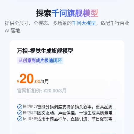
探索
千问旗舰模型
提供全尺寸、全模态、多场景的
千问大模型
，适配千行百业 
AI 落地
万相-视觉生成旗舰模型
从创意到成片极速闭环
20
¥
.
00
/3月
官网折扣价
:
¥20.00/3月
智能分镜调度支持多镜头叙事，更高品质的声音生成，多人稳定对话。
模型能力
图文驱动，声画俱佳，一键生成高质量电商、广告场景视频。
模型优势
适用于商品种草、直播引流、节日促销等电商、广告、短剧视频创作场景。
使用场景