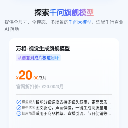
探索
千问旗舰模型
提供全尺寸、全模态、多场景的
千问大模型
，适配千行百业 
AI 落地
万相-视觉生成旗舰模型
从创意到成片极速闭环
20
¥
.
00
/3月
官网折扣价
:
¥20.00/3月
智能分镜调度支持多镜头叙事，更高品质的声音生成，多人稳定对话。
模型能力
图文驱动，声画俱佳，一键生成高质量电商、广告场景视频。
模型优势
适用于商品种草、直播引流、节日促销等电商、广告、短剧视频创作场景。
使用场景