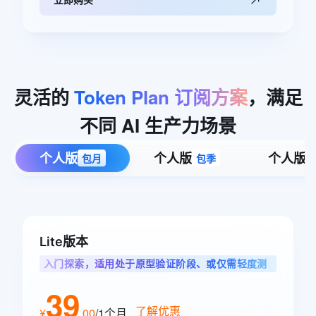
灵活的
Token
Plan
订阅方案
，满足
不同
AI
生产力场景
个人版
个人版
个人版
包月
包季
Lite版本
入门探索，适用处于原型验证阶段、或仅需轻度测
试单任务的智能体用户
39
了解优惠
¥
.
00
/1个月