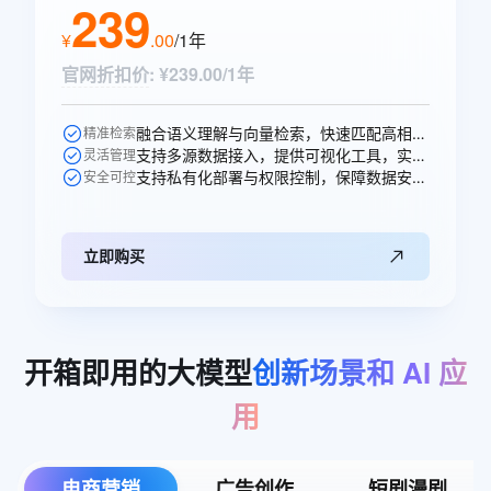
239
¥
.
00
/1年
官网折扣价
:
¥239.00/1年
融合语义理解与向量检索，快速匹配高相关性知识，提升问答准确率。
精准检索
支持多源数据接入，提供可视化工具，实现知识高效构建与更新。
灵活管理
支持私有化部署与权限控制，保障数据安全，适配多元业务场景。
安全可控
立即购买
开箱即用的大模型
创新场景和
AI
应
用
电商营销
广告创作
短剧漫剧