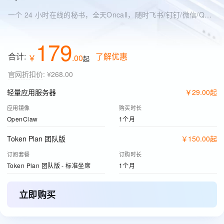
一个 24 小时在线的秘书，全天Oncall，随时飞书/钉钉/微信/QQ 找它
179
合计:
了解优惠
￥
.
00
起
官网折扣价
:
¥268.00
轻量应用服务器
￥
29
.
00
起
应用镜像
购买时长
OpenClaw
1个月
Token Plan 团队版
￥
150
.
00
起
订阅套餐
订购时长
Token Plan 团队版 - 标准坐席
1个月
立即购买