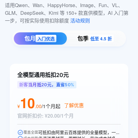
适用Qwen、Wan、HappyHorse、Image、Fun、VL、
GLM、DeepSeek、Kimi 等 150+ 款直供模型，AI 入门第
一步，可按实际使用扣除额度 
活动规则
包月
包季
入门优选
低至 4.5 折
全模型通用抵扣20元
新客当月抵20元，直省50%
10
了解优惠
¥
.
00
/1个月
起
官网折扣价
:
¥20.00/1个月
可抵扣由阿里云百炼提供的全量模型，一次购买即可跨模型通享。
覆盖全面