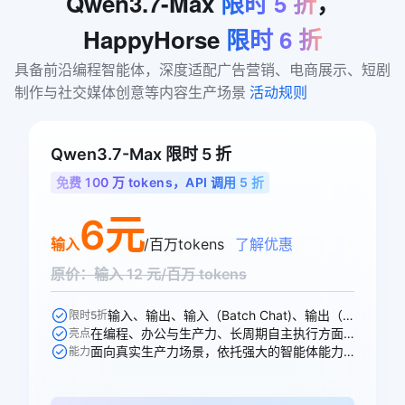
Qwen3.7-Max
限时
5
折
，
HappyHorse
限时
6
折
具备前沿编程智能体，深度适配广告营销、电商展示、短剧
制作与社交媒体创意等内容生产场景 
活动规则
Qwen3.7-Max 限时 5 折
免费 100 万 tokens，API 调用 5 折
6元
输入
/百万tokens
了解优惠
原价：输入 12 元/百万 tokens
输入、输出、输入（Batch Chat)、输出（Batch Chat)、显式缓存创建、显式缓存命中 6 个模型计费价格可参与活动
限时5折
在编程、办公与生产力、长周期自主执行方面均能出色胜任各项任务
亮点
面向真实生产力场景，依托强大的智能体能力，全面重塑专业工作流
能力