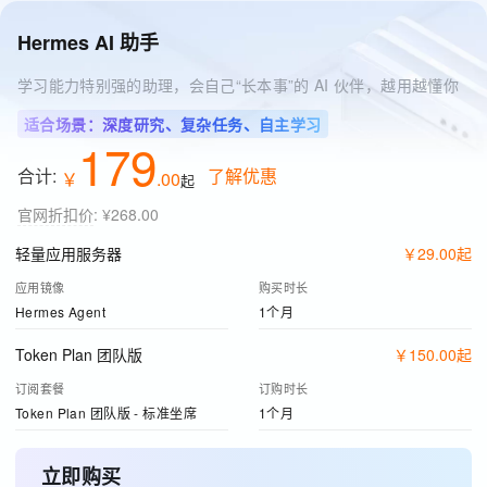
Hermes AI 助手
学习能力特别强的助理，会自己“长本事”的 AI 伙伴，越用越懂你
适合场景：深度研究、复杂任务、自主学习
179
合计:
了解优惠
￥
.
00
起
官网折扣价
:
¥268.00
轻量应用服务器
￥
29
.
00
起
应用镜像
购买时长
Hermes Agent
1个月
Token Plan 团队版
￥
150
.
00
起
订阅套餐
订购时长
Token Plan 团队版 - 标准坐席
1个月
立即购买