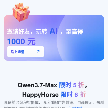
AI
邀请好友，玩转
，至高得
1000
元
马上邀请
Qwen3.7-Max
限时
5
折
，
HappyHorse
限时
6
折
具备前沿编程智能体，深度适配广告营销、电商展示、短剧